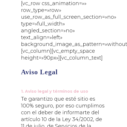
[vc_row css_animation=»»
row_type=»row»
use_row_as_full_screen_section=»no»
type=»full_width»
angled_section=»no»
text_align=»left»
background_image_as_pattern=»without
[vc_column][vc_empty_space
height=»90px»][vc_column_text]
Aviso Legal
1. Aviso legal y términos de uso
Te garantizo que esté sitio es
100% seguro, por eso cumplimos
con el deber de informarte del
artículo 10 de la Ley 34/2002, de
11 de julio, de Servicios de la