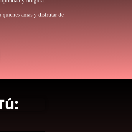
anquilidad y holgura.
a quienes amas y disfrutar de
Tú: