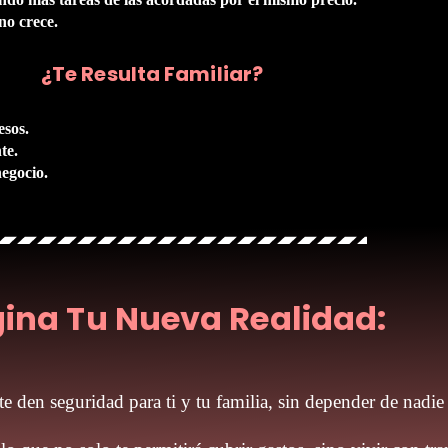
no crece.
¿Te Resulta Familiar?
esos.
te.
egocio.
ina Tu Nueva Realidad:
te den seguridad para ti y tu familia, sin depender de nadie