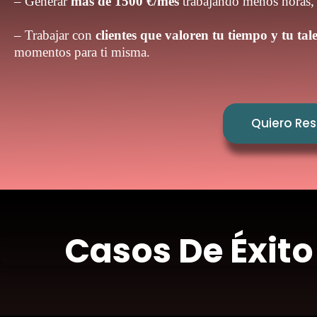
– Generar
más de 1500 €/mes
trabajando menos horas, l
– Trabajar con
clientes que valoren tu tiempo y tu tal
momentos para ti misma.
Quiero Res
Casos De Éxit