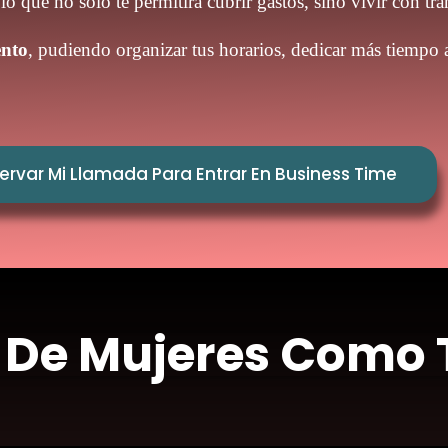
o que no solo te permitirá cubrir gastos, sino vivir con tr
ento
, pudiendo organizar tus horarios, dedicar más tiempo 
ervar Mi Llamada Para Entrar En Business Time
o De Mujeres Como 