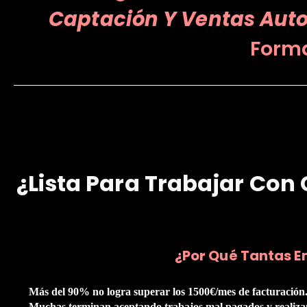
Captación Y Ventas Aut
Form
¿Lista Para Trabajar Con 
¿Por Qué Tantas E
Más del 90% no logra superar los 1500€/mes de facturación
Muchas terminan aceptando trabajos mal pagados y realizan