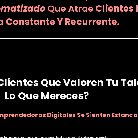
omatizado
Que Atrae
Clientes 
a
Constante Y Recurrente
.
Clientes Que Valoren Tu Ta
Lo Que Mereces?
mprendedoras Digitales Se Sienten Estanc
.
do más tareas de las acordadas por el mismo precio.