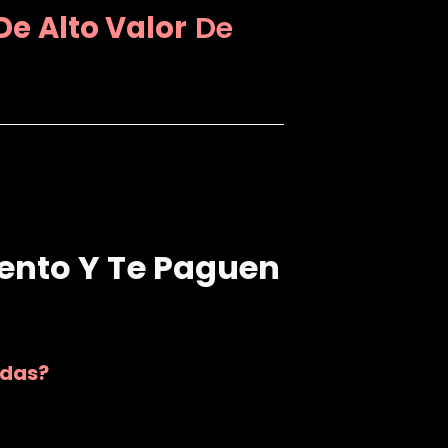
De Alto Valor
De
lento Y Te Paguen
adas?